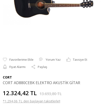
Yorum Yaz
Tavsiye Et
Fiyat Alarmı
Paylaş
CORT
CORT AD880CEBK ELEKTRO AKUSTİK GİTAR
12.324,42 TL
13.693,80 TL
*1.294,06 TL den başlayan taksitlerle!!