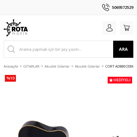
5069572529
ARA
Anasayfa
GİTARLAR
Akustik Gitarlar
Akustik Gitarlar
CORT AD880CEBK E
%10
HEDİYELİ