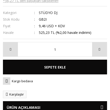
*56,27 TL den başlayan taksitlerle!!
Kategori
STÜDYO DJ
Stok Kodu
GB2I
Fiyat
9,46 USD + KDV
Havale
525,23 TL (%2,00 havale indirimi)
SEPETE EKLE
Kargo bedava
Karşılaştır
ÜRÜN AÇIKLAMASI