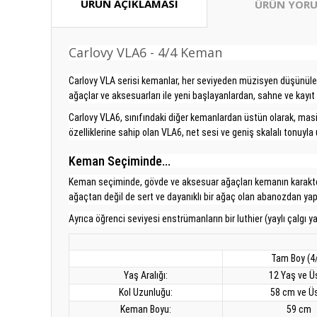
ÜRÜN AÇIKLAMASI
ÜRÜN YORU
Carlovy VLA6 - 4/4 Keman
Carlovy VLA serisi kemanlar, her seviyeden müzisyen düşünüler
ağaçlar ve aksesuarları ile yeni başlayanlardan, sahne ve kayı
Carlovy VLA6, sınıfındaki diğer kemanlardan üstün olarak, masif
özelliklerine sahip olan VLA6, net sesi ve geniş skalalı tonuyla 
Keman Seçiminde...
Keman seçiminde, gövde ve aksesuar ağaçları kemanın karakterin
ağaçtan değil de sert ve dayanıklı bir ağaç olan abanozdan yap
Ayrıca öğrenci seviyesi enstrümanların bir luthier (yaylı çalgı y
Tam Boy (4
Yaş Aralığı:
12 Yaş ve Ü
Kol Uzunluğu:
58 cm ve Ü
Keman Boyu:
59 cm