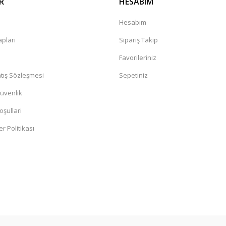
R
HESABIM
kkürler
a
Hesabım
pları
Sipariş Takip
Favorileriniz
tış Sözleşmesi
Sepetiniz
Güvenlik
oşullari
er Politikası
lim ettiler ve sağlamdıda.