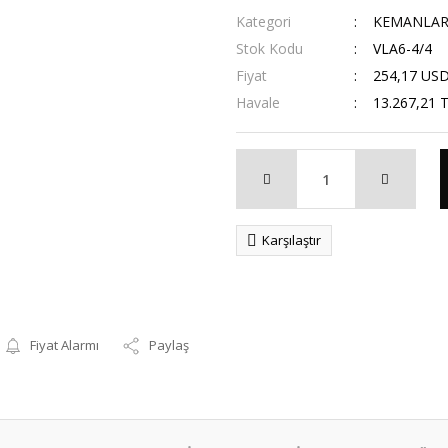
Kategori
KEMANLA
Stok Kodu
VLA6-4/4
Fiyat
254,17 US
Havale
13.267,21 T
Karşılaştır
Fiyat Alarmı
Paylaş