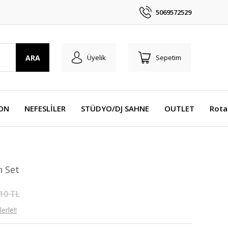
5069572529
ARA
Üyelik
Sepetim
YON
NEFESLİLER
STÜDYO/DJ SAHNE
OUTLET
Rota
n Set
10 TL
erle!!