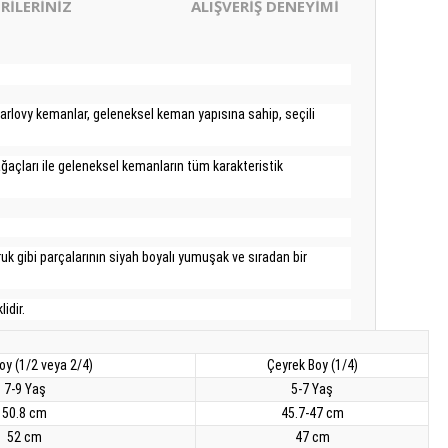
RİLERİNİZ
ALIŞVERİŞ DENEYİMİ
arlovy kemanlar, geleneksel keman yapısına sahip, seçili
ağaçları ile geleneksel kemanların tüm karakteristik
k gibi parçalarının siyah boyalı yumuşak ve sıradan bir
idir.
oy (1/2 veya 2/4)
Çeyrek Boy (1/4)
7-9 Yaş
5-7 Yaş
50.8 cm
45.7-47 cm
52 cm
47 cm