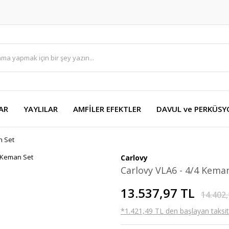
AR
YAYLILAR
AMFİLER EFEKTLER
DAVUL ve PERKÜS
n Set
Carlovy
Carlovy VLA6 - 4/4 Kema
13.537,97 TL
14.402,
*1.421,49 TL den başlayan taksitl