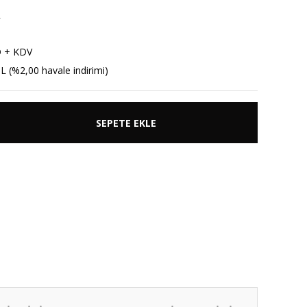
R
D + KDV
L (%2,00 havale indirimi)
SEPETE EKLE