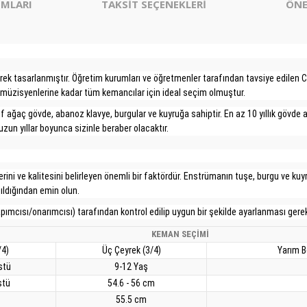
MLARI
TAKSİT SEÇENEKLERİ
ÖNE
ek tasarlanmıştır. Öğretim kurumları ve öğretmenler tarafından tavsiye edilen C
t müzisyenlerine kadar tüm kemancılar için ideal seçim olmuştur.
 ağaç gövde, abanoz klavye, burgular ve kuyruğa sahiptir. En az 10 yıllık gövde 
uzun yıllar boyunca sizinle beraber olacaktır.
i ve kalitesini belirleyen önemli bir faktördür. Enstrümanın tuşe, burgu ve kuyru
ıldığından emin olun.
apımcısı/onarımcısı) tarafından kontrol edilip uygun bir şekilde ayarlanması gerekl
KEMAN SEÇİMİ
/4)
Üç Çeyrek (3/4)
Yarım B
stü
9-12 Yaş
stü
54.6 - 56 cm
55.5 cm