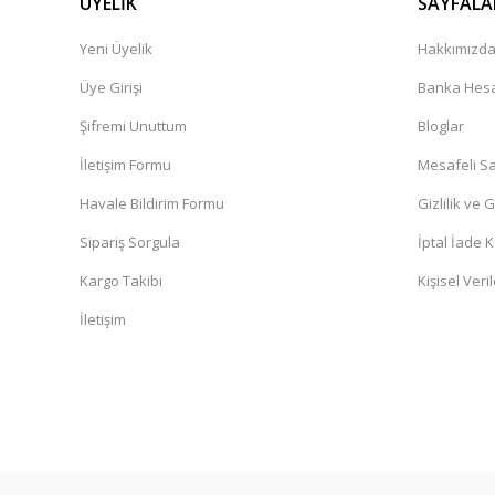
ÜYELİK
SAYFALA
Hizli ve kusursuz sekilde geldi gayet memnunum çok teşe
Yeni Üyelik
Hakkımızd
N... Ç... | 09/04/2026
Üye Girişi
Banka Hesa
Şifremi Unuttum
Bloglar
Ürünler kaliteli. Sistem hızlı çalışıyor
İletişim Formu
Mesafeli Sa
O... Ö... | 16/03/2026
Havale Bildirim Formu
Gizlilik ve 
Ürün görselde neyse canlıda da o. Gönül rahatlığıyla alın
Sipariş Sorgula
İptal İade K
Oğuzhan Emre Özdelice | 16/03/2026
Kargo Takibi
Kişisel Veril
İletişim
Teslimat hızlı geldi sabah verdiğim siparii sonraki güne tes
B... C... | 27/02/2026
Hakan Can | 18/02/2026