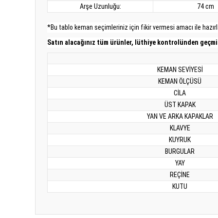
Arşe Uzunluğu:
74 cm
*Bu tablo keman seçimleriniz için fikir vermesi amacı ile hazırla
Satın alacağınız tüm ürünler, lüthiye kontrolünden geçmiş
KEMAN SEVİYESİ
KEMAN ÖLÇÜSÜ
CİLA
ÜST KAPAK
YAN VE ARKA KAPAKLAR
KLAVYE
KUYRUK
BURGULAR
YAY
REÇİNE
KUTU