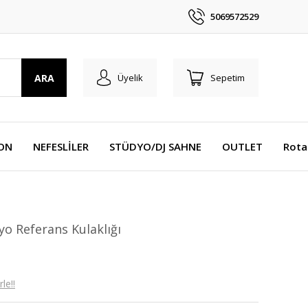
5069572529
ARA
Üyelik
Sepetim
YON
NEFESLİLER
STÜDYO/DJ SAHNE
OUTLET
Rota
o Referans Kulaklığı
le!!