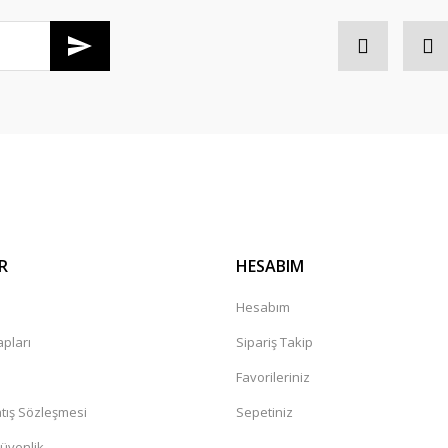
di salı günü konserim var en gec
Gönder
R
HESABIM
kkürler
a
Hesabım
pları
Sipariş Takip
Favorileriniz
tış Sözleşmesi
Sepetiniz
Güvenlik