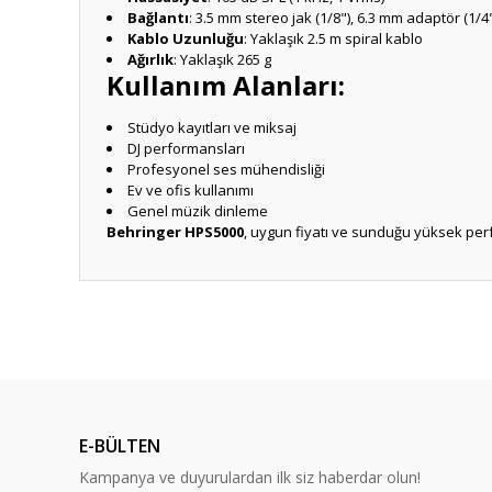
Bağlantı
: 3.5 mm stereo jak (1/8"), 6.3 mm adaptör (1/4
Kablo Uzunluğu
: Yaklaşık 2.5 m spiral kablo
Ağırlık
: Yaklaşık 265 g
Kullanım Alanları:
Stüdyo kayıtları ve miksaj
DJ performansları
Profesyonel ses mühendisliği
Ev ve ofis kullanımı
Genel müzik dinleme
Behringer HPS5000
, uygun fiyatı ve sunduğu yüksek perf
Bu ürünün fiyat bilgisi, resim, ürün açıklamalarında ve diğ
Normal kick hassasiyeti veren müthiş bir pedal. Hem az se
Görüş ve önerileriniz için teşekkür ederiz.
Oral Sayın | 29/06/2026
Ürün resmi kalitesiz, bozuk veya görüntülenemiyor.
Sağlam, güzel, uygun fiyat, hızlı kargo helal olsun.
Ürün açıklamasında eksik bilgiler bulunuyor.
E-BÜLTEN
M... Z... | 24/06/2026
Ürün bilgilerinde hatalar bulunuyor.
Kampanya ve duyurulardan ilk siz haberdar olun!
Ürün fiyatı diğer sitelerden daha pahalı.