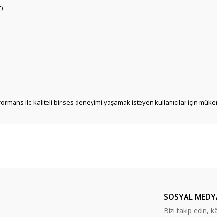
")
ormans ile kaliteli bir ses deneyimi yaşamak isteyen kullanıcılar için müke
er konularda yetersiz gördüğünüz noktaları öneri formunu kullanarak tarafım
sli hem de gerçekçi
Bu ürüne ilk yorumu siz yapın!
Yorum Yaz
SOSYAL MEDY
Bizi takip edin, kâr