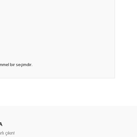
mmel bir seçimdir.
ıza iletebilirsiniz.
A
lı çıkın!