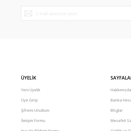
Site başarılı , sorunsuz sipariş verdim.
Bu ürüne benzer farklı alternatifler olmalı.
S... K... | 14/05/2026
Siparişiniz teslim edilmistir diyor kargo hâlâ elime ulasma
yarin elime ulasmasi lazim
zeynep Bekar | 26/04/2026
Süper
Dinç Boztepe | 23/04/2026
ÜYELİK
SAYFALA
Hizli ve kusursuz sekilde geldi gayet memnunum çok teşe
Yeni Üyelik
Hakkımızd
N... Ç... | 09/04/2026
Üye Girişi
Banka Hesa
Şifremi Unuttum
Bloglar
Ürünler kaliteli. Sistem hızlı çalışıyor
İletişim Formu
Mesafeli Sa
O... Ö... | 16/03/2026
Havale Bildirim Formu
Gizlilik ve 