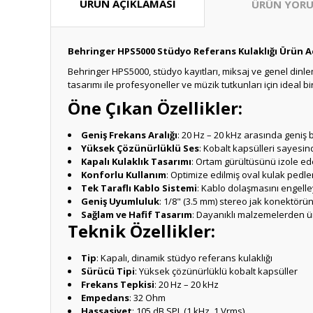
ÜRÜN AÇIKLAMASI
ÜRÜN YORU
Behringer HPS5000 Stüdyo Referans Kulaklığı Ürün A
Behringer HPS5000, stüdyo kayıtları, miksaj ve genel dinlem
tasarımı ile profesyoneller ve müzik tutkunları için ideal bi
Öne Çıkan Özellikler:
Geniş Frekans Aralığı
: 20 Hz – 20 kHz arasında geniş b
Yüksek Çözünürlüklü Ses
: Kobalt kapsülleri sayesind
Kapalı Kulaklık Tasarımı
: Ortam gürültüsünü izole ed
Konforlu Kullanım
: Optimize edilmiş oval kulak pedle
Tek Taraflı Kablo Sistemi
: Kablo dolaşmasını engelleye
Geniş Uyumluluk
: 1/8" (3.5 mm) stereo jak konektörü
Sağlam ve Hafif Tasarım
: Dayanıklı malzemelerden ü
Teknik Özellikler:
Tip
: Kapalı, dinamik stüdyo referans kulaklığı
Sürücü Tipi
: Yüksek çözünürlüklü kobalt kapsüller
Frekans Tepkisi
: 20 Hz – 20 kHz
Empedans
: 32 Ohm
Hassasiyet
: 105 dB SPL (1 kHz, 1 Vrms)