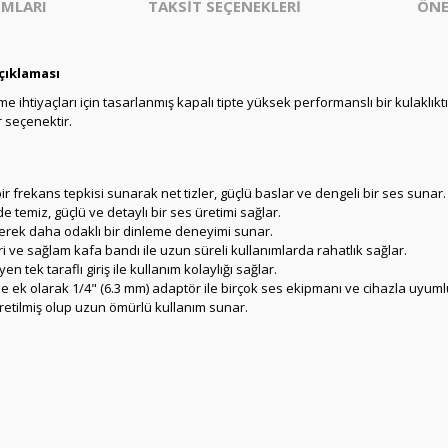
MLARI
TAKSİT SEÇENEKLERİ
ÖNE
çıklaması
e ihtiyaçları için tasarlanmış kapalı tipte yüksek performanslı bir kulaklık
r seçenektir.
ir frekans tepkisi sunarak net tizler, güçlü baslar ve dengeli bir ses sunar.
e temiz, güçlü ve detaylı bir ses üretimi sağlar.
erek daha odaklı bir dinleme deneyimi sunar.
ri ve sağlam kafa bandı ile uzun süreli kullanımlarda rahatlık sağlar.
n tek taraflı giriş ile kullanım kolaylığı sağlar.
ne ek olarak 1/4" (6.3 mm) adaptör ile birçok ses ekipmanı ve cihazla uyuml
retilmiş olup uzun ömürlü kullanım sunar.