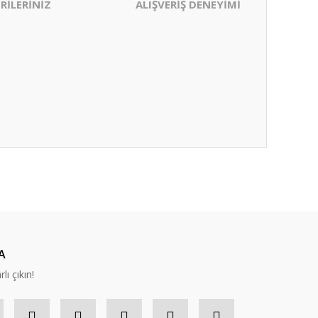
RİLERİNİZ
ALIŞVERİŞ DENEYİMİ
ıza iletebilirsiniz.
A
lı çıkın!