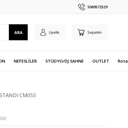
5069572529
ARA
Üyelik
Sepetim
YON
NEFESLİLER
STÜDYO/DJ SAHNE
OUTLET
Rota
STANDI CM053
le!!