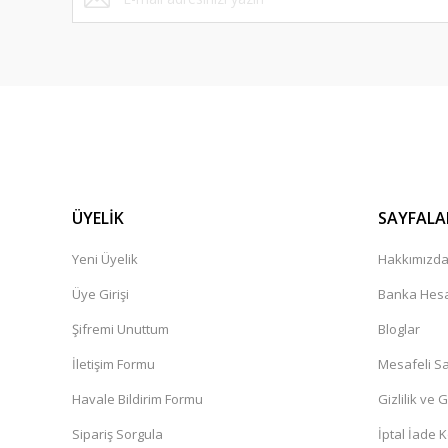
S... K... | 14/05/2026
Siparişiniz teslim edilmistir diyor kargo hâlâ elime ulasma
yarin elime ulasmasi lazim
zeynep Bekar | 26/04/2026
Süper
Dinç Boztepe | 23/04/2026
ÜYELİK
SAYFALA
Hizli ve kusursuz sekilde geldi gayet memnunum çok teşe
Yeni Üyelik
Hakkımızd
N... Ç... | 09/04/2026
Üye Girişi
Banka Hesa
Şifremi Unuttum
Bloglar
Ürünler kaliteli. Sistem hızlı çalışıyor
İletişim Formu
Mesafeli Sa
O... Ö... | 16/03/2026
Havale Bildirim Formu
Gizlilik ve 
Ürün görselde neyse canlıda da o. Gönül rahatlığıyla alın
Sipariş Sorgula
İptal İade K