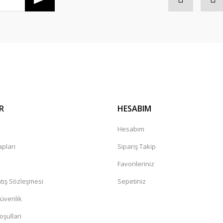
di salı günü konserim var en gec
Gönder
R
HESABIM
kkürler
a
Hesabım
pları
Sipariş Takip
Favorileriniz
tış Sözleşmesi
Sepetiniz
Güvenlik
oşullari