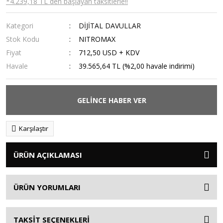
*4.239,18 TL den başlayan taksitlerle!!
Kategori
DİJİTAL DAVULLAR
Stok Kodu
NITROMAX
Fiyat
712,50 USD + KDV
Havale
39.565,64 TL (%2,00 havale indirimi)
GELİNCE HABER VER
Karşılaştır
ÜRÜN AÇIKLAMASI
ÜRÜN YORUMLARI
TAKSİT SEÇENEKLERİ