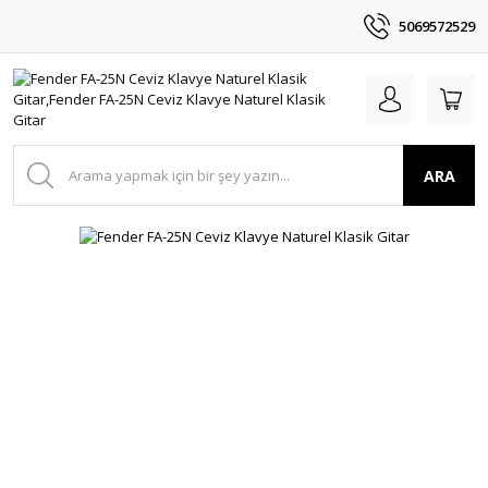
5069572529
ARA