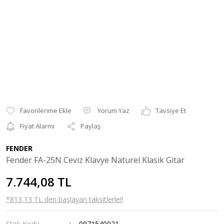
Yorum Yaz
Tavsiye Et
Fiyat Alarmı
Paylaş
FENDER
Fender FA-25N Ceviz Klavye Naturel Klasik Gitar
7.744,08 TL
*813,13 TL den başlayan taksitlerle!!
Stok Kodu
0971540021